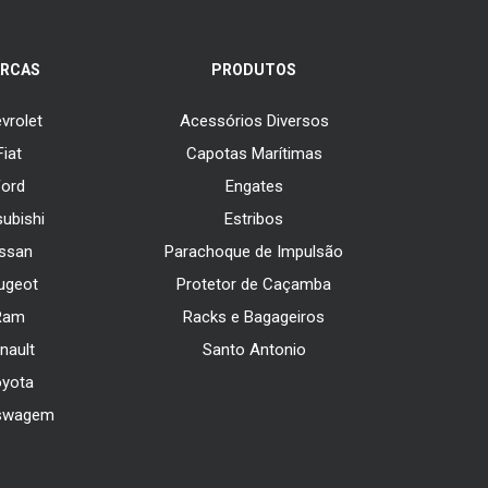
RCAS
PRODUTOS
vrolet
Acessórios Diversos
Fiat
Capotas Marítimas
Ford
Engates
subishi
Estribos
issan
Parachoque de Impulsão
ugeot
Protetor de Caçamba
Ram
Racks e Bagageiros
nault
Santo Antonio
oyota
swagem