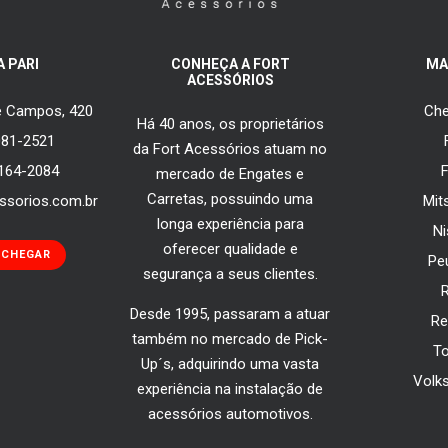
A PARI
CONHEÇA A FORT
MA
ACESSÓRIOS
de Campos, 420
Che
Há 40 anos, os proprietários
081-2521
da Fort Acessórios atuam no
5164-2084
mercado de Engates e
Carretas, possuindo uma
ssorios.com.br
Mit
longa experiência para
N
oferecer qualidade e
 CHEGAR
Pe
segurança a seus clientes.
Desde 1995, passaram a atuar
Re
também no mercado de Pick-
T
Up´s, adquirindo uma vasta
Volk
experiência na instalação de
acessórios automotivos.