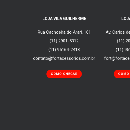
LOJA VILA GUILHERME
LOJ
Rua Cachoeira do Arari, 161
Av. Carlos 
(11) 2901-5312
(11) 2
(11) 95164-2418
(11) 9
contato@fortacessorios.com.br
fort@fortace
COMO CHEGAR
COMO