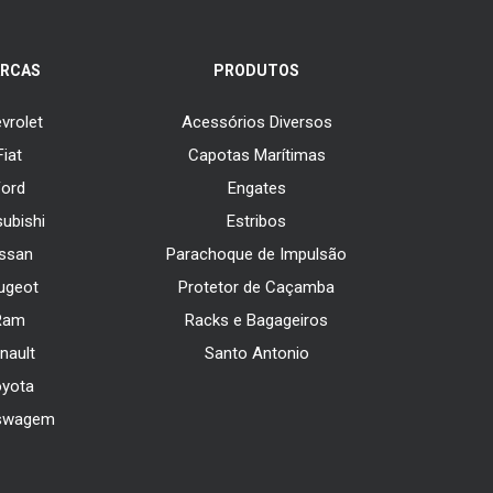
RCAS
PRODUTOS
vrolet
Acessórios Diversos
Fiat
Capotas Marítimas
Ford
Engates
subishi
Estribos
issan
Parachoque de Impulsão
ugeot
Protetor de Caçamba
Ram
Racks e Bagageiros
nault
Santo Antonio
oyota
swagem