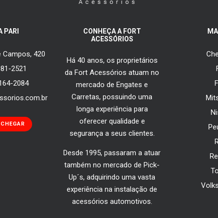
A PARI
CONHEÇA A FORT
MA
ACESSÓRIOS
de Campos, 420
Che
Há 40 anos, os proprietários
081-2521
da Fort Acessórios atuam no
5164-2084
mercado de Engates e
Carretas, possuindo uma
ssorios.com.br
Mit
longa experiência para
N
oferecer qualidade e
 CHEGAR
Pe
segurança a seus clientes.
Desde 1995, passaram a atuar
Re
também no mercado de Pick-
T
Up´s, adquirindo uma vasta
Volk
experiência na instalação de
acessórios automotivos.